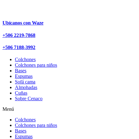
Ir
al
contenido
Ubícanos con Waze
+506 2219-7868
+506 7188-3992
Colchones
Colchones para niños
Bases
Espumas
Sofá cama
Almohadas
Cuñas
Sobre Cenaco
Menú
Colchones
Colchones para niños
Bases
Espumas